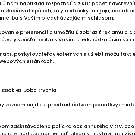
ujú nám napríklad rozpoznať a zistiť počet návštevní
 zlepšovať spôsob, akým stránky fungujú, napríkla
šťame iba s Vaším predchádzajúcim súhlasom.
dovanie preferencií a umožňujú zobraziť reklamu a ď
o súbory spúšťame iba s Vaším predchádzajúcim súh
 napr. poskytovateľov externých služieb) môžu takti
webových stránkach.
 cookies Doba trvania
lny zoznam nájdete prostredníctvom jednotlivých int
om zaškrtávacieho políčka obsiahnutého v tzv. cook
ho prehliadača odmietnuť, alebo si nastaviť používa