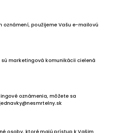
vých oznámení, použijeme Vašu e-mailovú
i sú marketingová komunikácii cielená
tingové oznámenia, môžete sa
bjednavky@nesmrtelny.sk
né osoby, ktoré majú prístup k Vašim