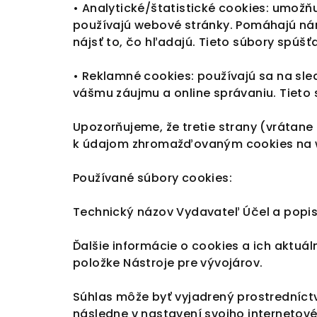
• Analytické/štatistické cookies: umožň
používajú webové stránky. Pomáhajú nám
nájsť to, čo hľadajú. Tieto súbory spú
• Reklamné cookies: používajú sa na sle
vášmu záujmu a online správaniu. Tiet
Upozorňujeme, že tretie strany (vrátane
k údajom zhromažďovaným cookies na 
Používané súbory cookies:
Technický názov Vydavateľ Účel a popis
Ďalšie informácie o cookies a ich aktuá
položke Nástroje pre vývojárov.
Súhlas môže byť vyjadrený prostredníctv
následne v nastavení svojho internetové