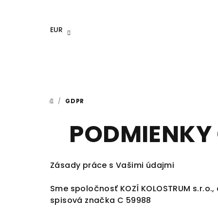
Prejsť
na
obsah
EUR
/
GDPR
DOMOV
PODMIENKY
Zásady práce s Vašimi údajmi
Sme spoločnosť KOZÍ KOLOSTRUM s.r.o., č
spisová značka C 59988