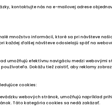
ázky, kontaktujte nás na e-mailovej adrese objedna
alé množstvo informácií, ktoré sa pri návšteve naš
pri každej ďalšej návšteve odosielajú späť na webov
íklad umožňujú efektívnu navigáciu medzi webovými s
 používateľa. Dokážu tiež zaistiť, aby reklamy zobra
edujúce cookies:
revádzku webových stránok, umožňujú napríklad prih
ránok. Táto kategória cookies sa nedá zakázať.