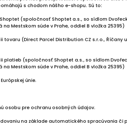
pomáhajú s chodom nášho e-shopu. Sú to:
hoptet (spoločnosť Shoptet a.s., so sídlom Dvořecké
ná na Mestskom súde v Prahe, oddiel B vložka 25395)
 tovaru (Direct Parcel Distribution CZ s.r.o.,
Říčany u
i platieb (spoločnosť Shoptet a.s., so sídlom Dvořec
ná na Mestskom súde v Prahe, oddiel B vložka 25395)
Európskej únie.
ú osobu pre ochranu osobných údajov.
dovaniu na základe automatického spracúvania či pr