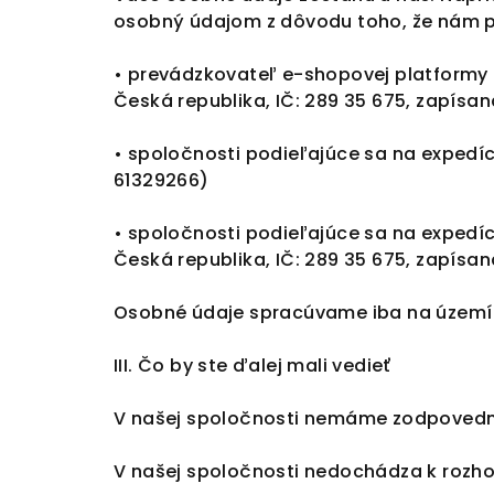
osobný údajom z dôvodu toho, že nám 
• prevádzkovateľ e-shopovej platformy S
Česká republika, IČ: 289 35 675, zapísa
• spoločnosti podieľajúce sa na expedícii
61329266
)
• spoločnosti podieľajúce sa na expedíci
Česká republika, IČ: 289 35 675, zapísa
Osobné údaje spracúvame iba na území 
III. Čo by ste ďalej mali vedieť
V našej spoločnosti nemáme zodpovedn
V našej spoločnosti nedochádza k rozho