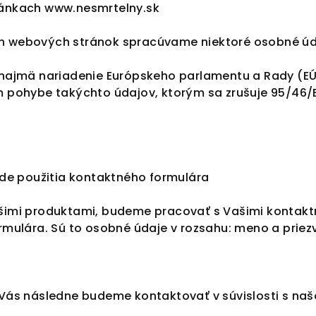
ánkach www.nesmrtelny.sk
ich webových stránok spracúvame niektoré osobné úd
ajmä nariadenie Európskeho parlamentu a Rady (EÚ) 2
 pohybe takýchto údajov, ktorým sa zrušuje 95/46/
de použitia kontaktného formulára
našimi produktami, budeme pracovať s Vašimi kontak
mulára. Sú to osobné údaje v rozsahu: meno a priezv
Vás následne budeme kontaktovať v súvislosti s naš