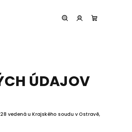
Hľadať
Prihlásenie
Nákupný
košík
ÝCH ÚDAJOV
128 vedená u Krajského soudu v Ostravě,