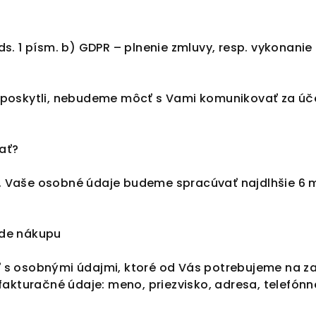
ds. 1 písm. b) GDPR – plnenie zmluvy, resp. vykonani
neposkytli, nebudeme môcť s Vami komunikovať za úč
ať?
, Vaše osobné údaje budeme spracúvať najdlhšie 6 
ade nákupu
 s osobnými údajmi, ktoré od Vás potrebujeme na z
fakturačné údaje: meno, priezvisko, adresa, telefónne