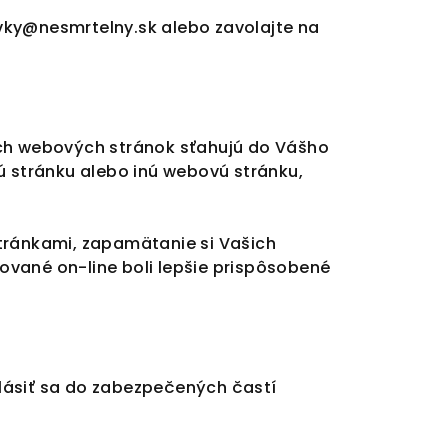
vky@nesmrtelny.sk alebo zavolajte na
ich webových stránok sťahujú do Vášho
ú stránku alebo inú webovú stránku,
tránkami, zapamätanie si Vašich
zované on-line boli lepšie prispôsobené
lásiť sa do zabezpečených častí