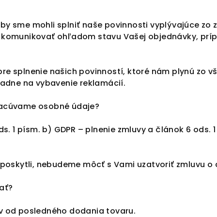
y sme mohli splniť naše povinnosti vyplývajúce zo z
 komunikovať ohľadom stavu Vašej objednávky, prí
re splnenie našich povinností, ktoré nám plynú zo 
padne na vybavenie reklamácií.
racúvame osobné údaje?
s. 1 písm. b) GDPR – plnenie zmluvy a článok 6 ods. 1
eposkytli, nebudeme môcť s Vami uzatvoriť zmluvu o 
ať?
v od posledného dodania tovaru.