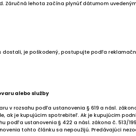
lad. Záručná lehota začína plynúť dátumom uvedený
ás dostali, je poškodený, postupujte podľa reklamač
ovaru alebo služby
aru v rozsahu podľa ustanovenia § 619 a
násl
. zákon
de, ak je kupujúcim spotrebiteľ. Ak je kupujúcim pod
ahu podľa ustanovenia § 422 a
násl
. zákona č. 513/1
anovenia tohto článku sa nepoužijú. Predávajúci nez