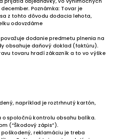
d prijatia objednávky, vo výnimočných
 december. Poznámka: Tovar je
 sa z tohto dôvodu dodacia lehota,
ielku odovzdáme
a považuje dodanie predmetu plnenia na
dy obsahuje daňový doklad (faktúru).
avu tovaru hradí zákazník a to vo výške
ený, napríklad je roztrhnutý kartón,
 o spoločnú kontrolu obsahu balíka.
com (“Škodový zápis”).
je poškodený, reklamáciu je treba