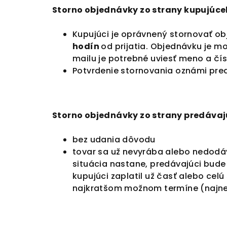
Storno objednávky zo strany kupujúc
Kupujúci je oprávnený stornovať ob
hodín
od prijatia. Objednávku je 
mailu je potrebné uviesť meno a čí
Potvrdenie stornovania oznámi pred
Storno objednávky zo strany predáva
bez udania dôvodu
tovar sa už nevyrába alebo nedodá
situácia nastane, predávajúci bud
kupujúci zaplatil už časť alebo ce
najkratšom možnom termíne (najnes