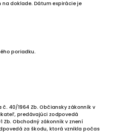
m na doklade. Dátum
expirácie
je
ného poriadku.
a č. 40/1964 Zb. Občiansky zákonník v
nikateľ, predávajúci zodpovedá
991 Zb. Obchodný zákonník v znení
odpovedá za škodu, ktorá vznikla počas