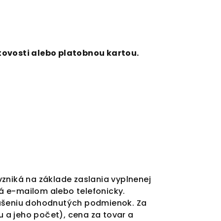
otovosti alebo platobnou kartou.
zniká na základe zaslania vyplnenej
á e-mailom alebo telefonicky.
rušeniu dohodnutých podmienok. Za
 a jeho počet), cena za tovar a