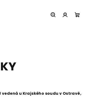
Hľadať
Prihlásenie
Nákupný
košík
NKY
28 vedená u Krajského soudu v Ostravě,