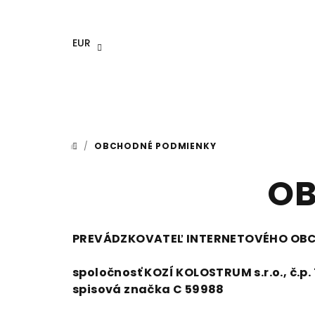
Prejsť
na
obsah
EUR
/
OBCHODNÉ PODMIENKY
DOMOV
OB
PREVÁDZKOVATEĽ INTERNETOVÉHO OB
spoločnosť KOZÍ KOLOSTRUM s.r.o., č.p.
spisová značka C 59988