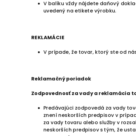
V balíku vždy nájdete daňový dok
uvedený na etikete výrobku.
REKLAMÁCIE
V prípade, že tovar, ktorý ste od n
Reklamačný poriadok
Zodpovednosť za
vady
a reklamácia t
Predávajúci zodpovedá za
vady
tov
znení neskorších predpisov v prípa
za
vady
tovaru alebo služby v rozs
neskorších predpisov s tým, že ust