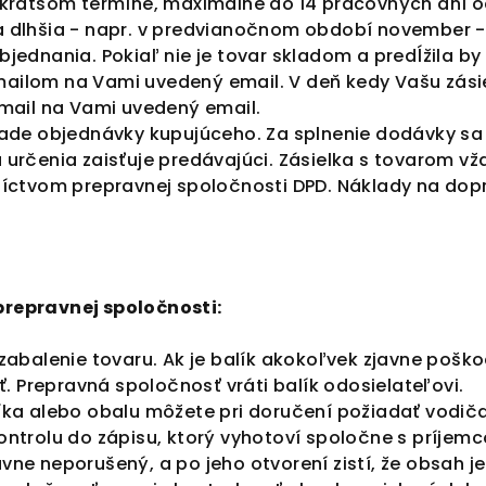
jkratšom termíne, maximálne do 14 pracovných dní o
 dlhšia - napr. v predvianočnom období november -
jednania. Pokiaľ nie je tovar skladom a predĺžila by
ailom na Vami uvedený email. V deň kedy Vašu zás
ail na Vami uvedený email.
lade objednávky kupujúceho. Za splnenie dodávky s
určenia zaisťuje predávajúci. Zásielka s tovarom vž
íctvom prepravnej spoločnosti DPD. Náklady na dopr
repravnej spoločnosti:
abalenie tovaru. Ak je balík akokoľvek zjavne poškod
ť. Prepravná spoločnosť vráti balík odosielateľovi.
ka alebo obalu môžete pri doručení požiadať vodiča
ntrolu do zápisu, ktorý vyhotoví spoločne s príjem
javne neporušený, a po jeho otvorení zistí, že obsah 