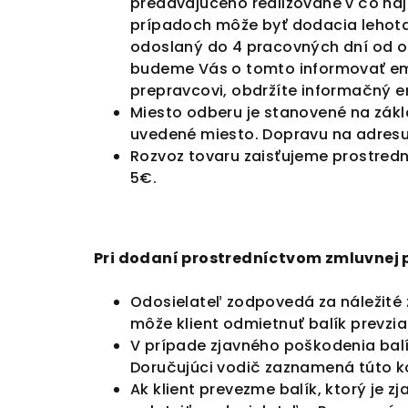
predávajúceho realizované v čo na
prípadoch môže byť dodacia lehota
odoslaný do 4 pracovných dní od ob
budeme Vás o tomto informovať em
prepravcovi,
obdržíte
informačný em
Miesto odberu je stanovené na zák
uvedené miesto. Dopravu na adresu 
Rozvoz tovaru zaisťujeme prostredn
5€.
Pri dodaní prostredníctvom zmluvnej p
Odosielateľ zodpovedá za náležité z
môže klient odmietnuť balík prevzia
V prípade zjavného poškodenia balí
Doručujúci vodič zaznamená túto ko
Ak klient prevezme balík, ktorý je z