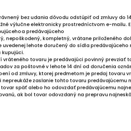
právnený bez udania dôvodu odstúpiť od zmluvy do 1
žné výlučne elektronicky prostredníctvom e-mailu. 
kupujúceho a predávajúceho
tý, nepoškodený, kompletný, vrátane priloženého do
šie uvedenej lehote doručený do sídla predávajúceh
 kupujúci.
í
vráteného tovaru je predávajúci povinný prevziať t
adov za poštovné v lehote 14 dní od doručenia ozná
úpení od zmluvy, ktorej predmetom je predaj tovaru v
i nepreukáže zaslanie tohto tovaru predávajúcemu 
ať tovar späť alebo ho odovzdať predávajúcemu najn
ovanú, ak bol tovar odovzdaný na prepravu najneskô