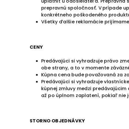
uplatniť u odosielateľa. Prepravná
prepravnú spoločnosť. V prípade u
konkrétneho poškodeného produkt
Všetky ďalšie reklamácie prijímame 
CENY
Predávajúci si vyhradzuje právo zm
obe strany, a to v momente záväzn
Kúpna cena bude považovaná za zapl
Predávajúci si vyhradzuje vlastníc
kúpnej zmluvy medzi predávajúcim 
až po úplnom zaplatení, pokiaľ nie 
STORNO OBJEDNÁVKY