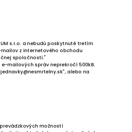
RUM s.r.o. a nebudú poskytnuté tretím
e-mailov z internetového obchodu
čnej spoločnosti."
 e-mailových správ neprekročí 500kB.
jednavky@nesmrtelny.sk
", alebo na
 prevádzkových možností