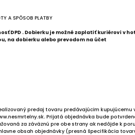
TY A SPÔSOB PLATBY
sť DPD . Dobierku je možné zaplatiť kuriérovi v h
tou, na dobierku alebo prevodom na účet
realizovaný predaj tovaru predávajúcim kupujúcemu v
ww.nesmrtelny.sk
. Prijatá objednávka bude potvrden
važovaná za záväznú pre obe strany ak nedôjde k po
lavne obsah objednávky (presná špecifikácia tovaru