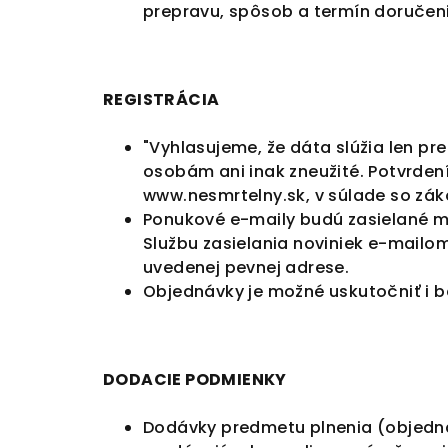
prepravu, spôsob a termín doručen
REGISTRÁCIA
"Vyhlasujeme, že dáta slúžia len pr
osobám ani inak zneužité. Potvrde
www.nesmrtelny.sk, v súlade so zák
Ponukové e-maily budú zasielané m
Službu zasielania noviniek e-mailo
uvedenej pevnej adrese.
Objednávky je možné uskutočniť i be
DODACIE PODMIENKY
Dodávky predmetu plnenia (objedn