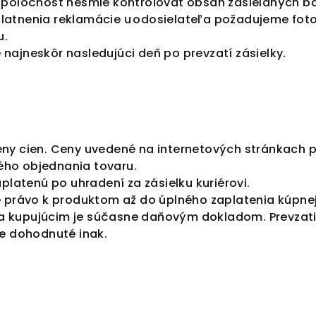
 spoločnosť nesmie kontrolovať obsah zasielaných bal
platnenia reklamácie u odosielateľa požadujeme fot
u.
najneskôr nasledujúci deň po prevzatí zásielky.
eny cien. Ceny uvedené na internetových stránkach 
ého objednania tovaru.
atenú po uhradení za zásielku kuriérovi.
ke právo k produktom až do úplného zaplatenia kúpne
a kupujúcim je súčasne daňovým dokladom. Prevzat
je dohodnuté inak.