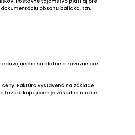
íkov. Poštovné tajomstvo platí aj pre
odokumentáciu obsahu balíčka, tzn.
predávajúceho sú platné a záväzné pre
j ceny. Faktúra vystavená na základe
ie tovaru kupujúcim je zásadne možné