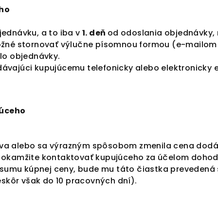
eho
jednávku, a to iba v
1. deň
od odoslania objednávky,
možné stornovať výlučne písomnou formou (e-mailo
slo objednávky.
ávajúci kupujúcemu telefonicky alebo elektronicky 
júceho
va alebo sa výrazným spôsobom zmenila cena dodáva
e okamžite kontaktovať kupujúceho za účelom dohod
lú sumu kúpnej ceny, bude mu táto čiastka prevedená
kôr však do 10 pracovných dní).