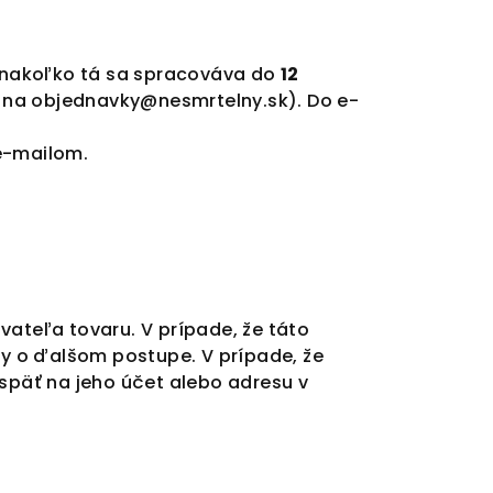
 nakoľko tá sa spracováva do
12
m na
objednavky@nesmrtelny.sk
). Do e-
e-mailom.
teľa tovaru. V prípade, že táto
y o ďalšom postupe. V prípade, že
 späť na jeho účet alebo adresu v